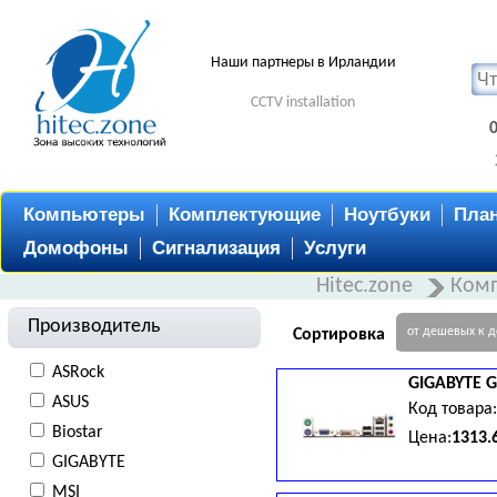
Наши партнеры в Ирландии
CCTV installation
Компьютеры
Комплектующие
Ноутбуки
Пла
Домофоны
Сигнализация
Услуги
Hitec.zone
Ком
Производитель
от дешевых к 
Сортировка
ASRock
GIGABYTE
G
ASUS
Код товара
Biostar
Цена:
1313.
GIGABYTE
MSI