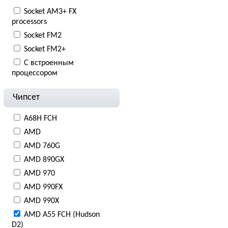
Socket AM3+ FX
processors
Socket FM2
Socket FM2+
С встроенным
процессором
Чипсет
A68H FCH
AMD
AMD 760G
AMD 890GX
AMD 970
AMD 990FX
AMD 990X
AMD A55 FCH (Hudson
D2)