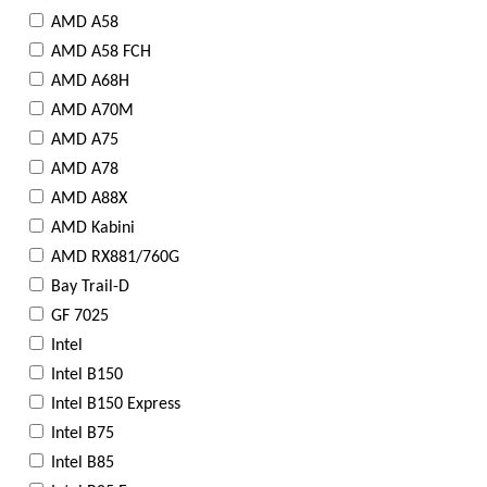
AMD A58
AMD A58 FCH
AMD A68H
AMD A70M
AMD A75
AMD A78
AMD A88X
AMD Kabini
AMD RX881/760G
Bay Trail-D
GF 7025
Intel
Intel B150
Intel B150 Express
Intel B75
Intel B85