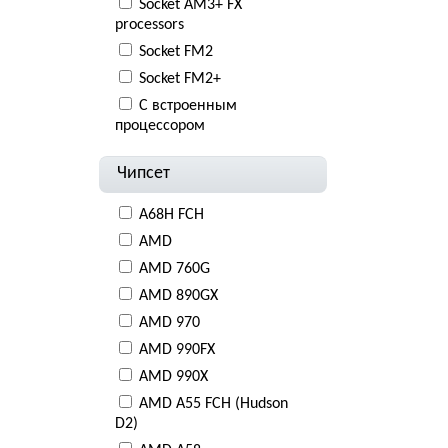
Socket AM3+ FX
processors
Socket FM2
Socket FM2+
С встроенным
процессором
Чипсет
A68H FCH
AMD
AMD 760G
AMD 890GX
AMD 970
AMD 990FX
AMD 990X
AMD A55 FCH (Hudson
D2)