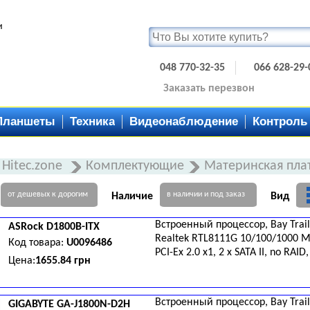
и
048 770-32-35
066 628-29-
Заказать перезвон
Планшеты
Техника
Видеонаблюдение
Контроль
Hitec.zone
Комплектующие
Материнская пла
от дешевых к дорогим
в наличии и под заказ
Наличие
Вид
Встроенный процессор, Bay Trai
ASRock
D1800B-ITX
Realtek RTL8111G 10/100/1000 M
Код товара:
U0096486
PCI-Eх 2.0 x1, 2 x SATA II, no RAID
Цена:
1655.84 грн
Встроенный процессор, Bay Trail
GIGABYTE
GA-J1800N-D2H