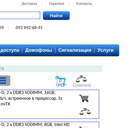
Доставка
Гарантия
Контакты
Найти
09
093 892-68-41
 доступа
Домофоны
Сигнализация
Услуги
та
0
Сравнить
l-D, 2 x DDR3 SODIMM, 16GB,
b/s, встроенное в процессор, 1x
, mITX
-D, 2 x DDR3 SODIMM, 8GB, Intel HD