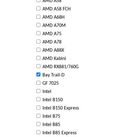
AMD A58
AMD A58 FCH
AMD A68H
AMD A70M
AMD A75
AMD A78
AMD A88X
AMD Kabini
AMD RX881/760G
Bay Trail-D
GF 7025
Intel
Intel B150
Intel B150 Express
Intel B75
Intel B85
Intel B85 Express