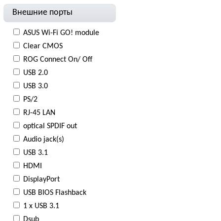
Внешние порты
ASUS Wi-Fi GO! module
Clear CMOS
ROG Connect On/ Off
USB 2.0
USB 3.0
PS/2
RJ-45 LAN
optical SPDIF out
Audio jack(s)
USB 3.1
HDMI
DisplayPort
USB BIOS Flashback
1 х USB 3.1
Dsub