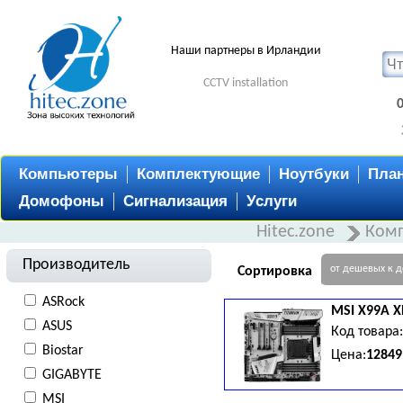
Наши партнеры в Ирландии
CCTV installation
Компьютеры
Комплектующие
Ноутбуки
Пла
Домофоны
Сигнализация
Услуги
Hitec.zone
Ком
Производитель
от дешевых к 
Сортировка
ASRock
MSI
X99A 
ASUS
Код товара
Biostar
Цена:
12849
GIGABYTE
Technology, 1x PCI-Eх 2.0 x1, 5
MSI