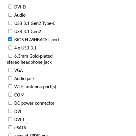
DVI-D
Audio
USB 3.1 Gen2 Type-C
USB 3.1 Gen2
BIOS FLASHBACK+ port
4 х USB 3.1
6.3mm Gold-plated
stereo headphone jack
VGA
Audio jack
Wi-Fi antenna port(s)
COM
DC power connector
DVI
DVI-I
eSATA