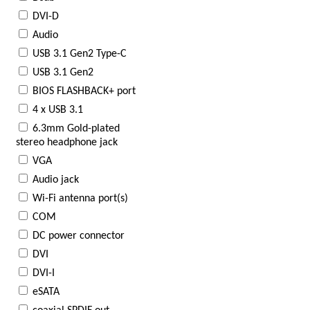
DVI-D
Audio
USB 3.1 Gen2 Type-C
USB 3.1 Gen2
BIOS FLASHBACK+ port
4 х USB 3.1
6.3mm Gold-plated
stereo headphone jack
VGA
Audio jack
Wi-Fi antenna port(s)
COM
DC power connector
DVI
DVI-I
eSATA