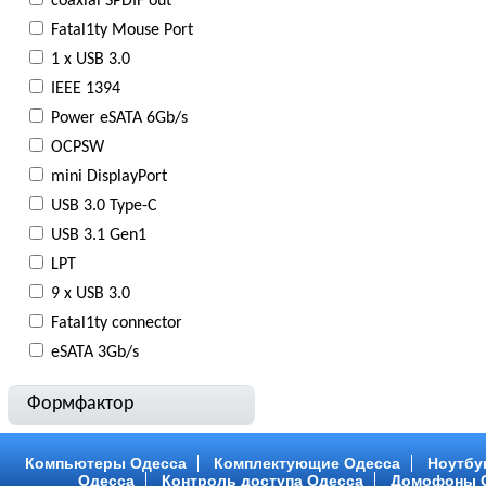
coaxial SPDIF out
Fatal1ty Mouse Port
1 х USB 3.0
IEEE 1394
Power eSATA 6Gb/s
OCPSW
mini DisplayPort
USB 3.0 Type-С
USB 3.1 Gen1
LPT
9 x USB 3.0
Fatal1ty connector
eSATA 3Gb/s
Формфактор
Компьютеры Одесса
Комплектующие Одесса
Ноутбу
Одесса
Контроль доступа Одесса
Домофоны 