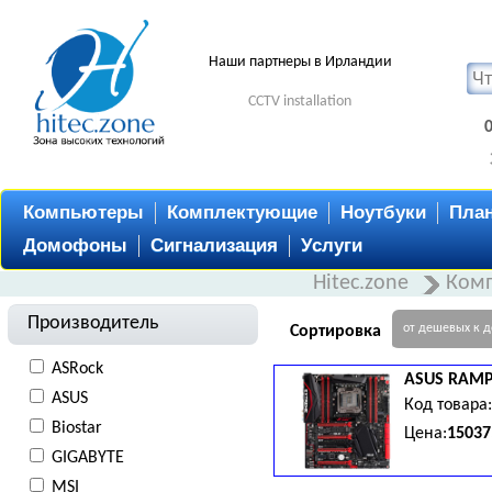
Наши партнеры в Ирландии
CCTV installation
Компьютеры
Комплектующие
Ноутбуки
Пла
Домофоны
Сигнализация
Услуги
Hitec.zone
Ком
Производитель
от дешевых к 
Сортировка
ASRock
ASUS
RAMP
ASUS
Код товара
Biostar
Цена:
15037
GIGABYTE
x16, 4 x PCI-Eх 3.0 x16, 1 x M.
MSI