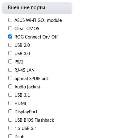
Внешние порты
ASUS Wi-Fi GO! module
Clear CMOS
ROG Connect On/ Off
USB 2.0
USB 3.0
PS/2
RJ-45 LAN
optical SPDIF out
Audio jack(s)
USB 3.1
HDMI
DisplayPort
USB BIOS Flashback
1 х USB 3.1
Dsub