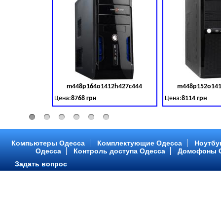
m448p164o1412h427c444
m448p152o141
Код товара:
379028
Цена:
8768 грн
Цена:
8114 грн
Intel Core ™ i3 2 ядра 3.50GHz,ОЗУ: 2 GB, DDR 3 (1600 MH
Intel Core ™ i3 2 я
Компьютеры Одесса
Комплектующие Одесса
Ноутбу
Одесса
Контроль доступа Одесса
Домофоны 
Задать вопрос
m448p216o1412h299c315
m448p217o141