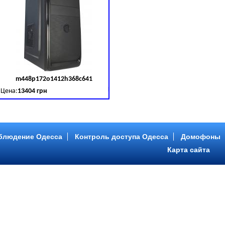
m448p172o1412h368c641
д товара:
379030
Код товара:
379031
Цена:
13404 грн
B (SATA III)
B, DDR 3 (1600 MHz) HDD: Seagate 2 TB (SATA III)
Intel Core ™ i5 4 ядра 3.20GHz,ОЗУ: 2 GB, DDR 3 (1600 MHz) HDD: Seagate 2 TB
блюдение Одесса
Контроль доступа Одесса
Домофоны
Карта сайта
m446p153o1412h478c641
д товара:
379034
Код товара:
379035
Цена:
9089 грн