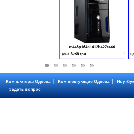
m448p164o1412h427c444
Код 
Цена:
8768 грн
Це
Intel Core ™ i3 2 ядра 3.50GHz,ОЗУ: 2 GB,
In
Компьютеры Одесса
Комплектующие Одесса
Ноутбук
Задать вопрос
m448p216o1412h299c315
Код 
Цена:
6958 грн
Це