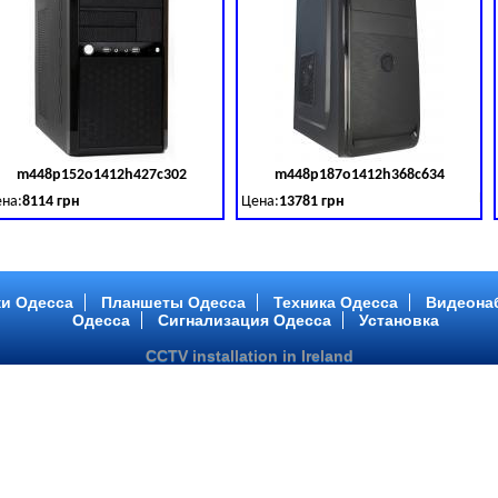
m448p152o1412h427c302
m448p187o1412h368c634
товара:
379028
Код товара:
379029
Ко
на:
8114 грн
Цена:
13781 грн
 DDR 3 (1600 MHz) HDD: TOSHIBA 500 GB (SATA III)
tel Core ™ i3 2 ядра 3.40GHz,ОЗУ: 2 GB, DDR 3 (1600 MHz) HDD: TOSHIBA 500 G
Intel Core ™ i5 2 ядра 2.90GHz,ОЗУ: 2 G
и Одесса
Планшеты Одесса
Техника Одесса
Видеона
Одесса
Сигнализация Одесса
Установка
CCTV installation in Ireland
m448p217o1412h299c194
m446p164o1412h478c448
товара:
379032
Код товара:
379033
Ко
на:
6363 грн
Цена:
10081 грн