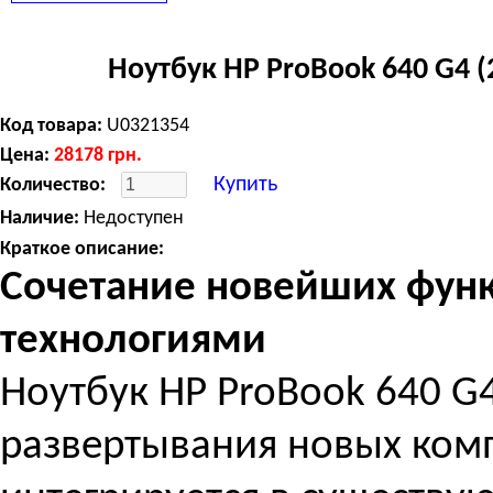
GeForce GTX 1050, 4 ГБ, LAN (RJ-45),
Windows 10 Home, 3 cell, 2.2 кг, Grey
Ноутбук HP ProBook 640 G4 
Код товара:
U0321354
Цена:
28178
грн.
Купить
Количество:
Наличие:
Недоступен
Краткое описание:
Сочетание новейших фун
технологиями
Ноутбук HP ProBook 640 G
развертывания новых комп