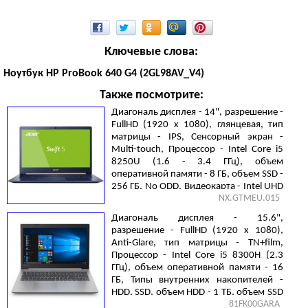
Ключевые слова:
Ноутбук HP ProBook 640 G4 (2GL98AV_V4)
Также посмотрите:
Диагональ дисплея - 14", разрешение -
FullHD (1920 х 1080), глянцевая, тип
матрицы - IPS, Сенсорный экран -
Multi-touch, Процессор - Intel Core i5
8250U (1.6 - 3.4 ГГц), объем
оперативной памяти - 8 ГБ, объем SSD -
256 ГБ, No ODD, Видеокарта - Intel UHD
NX.GTMEU.015
Graphics 620, Linux, 2 cell, 0.97 кг, Blue
Диагональ дисплея - 15.6",
разрешение - FullHD (1920 х 1080),
Anti-Glare, тип матрицы - TN+film,
Процессор - Intel Core i5 8300H (2.3
ГГц), объем оперативной памяти - 16
ГБ, Типы внутренних накопителей -
HDD, SSD, объем HDD - 1 ТБ, объем SSD
81FK00GARA
- 128 ГБ, No ODD, Видеокарта - NVIDIA