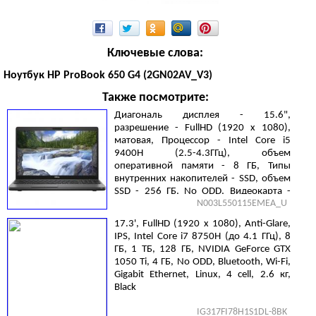
Ключевые слова:
Ноутбук HP ProBook 650 G4 (2GN02AV_V3)
Также посмотрите:
Диагональ дисплея - 15.6",
разрешение - FullHD (1920 х 1080),
матовая, Процессор - Intel Core i5
9400H (2.5-4.3ГГц), объем
оперативной памяти - 8 ГБ, Типы
внутренних накопителей - SSD, объем
SSD - 256 ГБ, No ODD, Видеокарта -
N003L550115EMEA_U
NVIDIA GeForce MX150, 2 ГБ, Gigabit
Ethernet, Linux, 4 cell, 1.88 кг, Black
17.3', FullHD (1920 х 1080), Anti-Glare,
IPS, Intel Core i7 8750H (до 4.1 ГГц), 8
ГБ, 1 ТБ, 128 ГБ, NVIDIA GeForce GTX
1050 Ti, 4 ГБ, No ODD, Bluetooth, Wi-Fi,
Gigabit Ethernet, Linux, 4 cell, 2.6 кг,
Black
IG317FI78H1S1DL-8BK