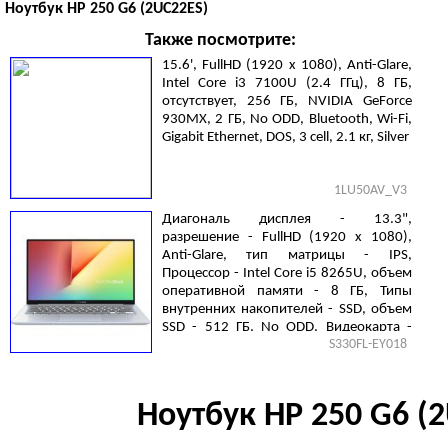
Ноутбук HP 250 G6 (2UC22ES)
Также посмотрите:
15.6', FullHD (1920 х 1080), Anti-Glare,
Intel Core i3 7100U (2.4 ГГц), 8 ГБ,
отсутствует, 256 ГБ, NVIDIA GeForce
930MX, 2 ГБ, No ODD, Bluetooth, Wi-Fi,
Gigabit Ethernet, DOS, 3 cell, 2.1 кг, Silver
1LU50AV_V3
Диагональ дисплея - 13.3",
разрешение - FullHD (1920 х 1080),
Anti-Glare, тип матрицы - IPS,
Процессор - Intel Core i5 8265U, объем
оперативной памяти - 8 ГБ, Типы
внутренних накопителей - SSD, объем
SSD - 512 ГБ, No ODD, Видеокарта -
S330FL-EY018
NVIDIA GeForce MX250, 2 ГБ, Endless
OS, 3 cell, 1.2 кг, Silver
Ноутбук HP 250 G6 (