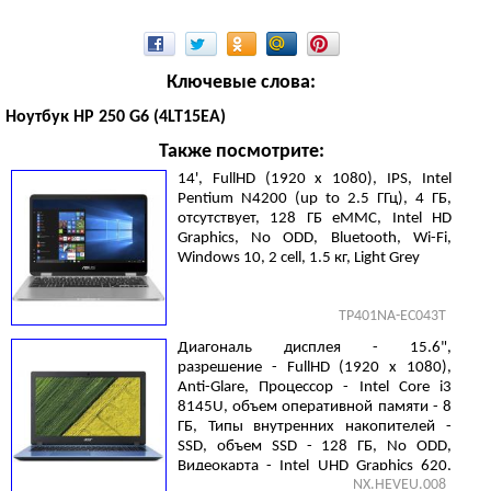
Ключевые слова:
Ноутбук HP 250 G6 (4LT15EA)
Также посмотрите:
14', FullHD (1920 х 1080), IPS, Intel
Pentium N4200 (up to 2.5 ГГц), 4 ГБ,
отсутствует, 128 ГБ eMMC, Intel HD
Graphics, No ODD, Bluetooth, Wi-Fi,
Windows 10, 2 cell, 1.5 кг, Light Grey
TP401NA-EC043T
Диагональ дисплея - 15.6",
разрешение - FullHD (1920 х 1080),
Anti-Glare, Процессор - Intel Core i3
8145U, объем оперативной памяти - 8
ГБ, Типы внутренних накопителей -
SSD, объем SSD - 128 ГБ, No ODD,
Видеокарта - Intel UHD Graphics 620,
NX.HEVEU.008
Gigabit Ethernet, Linux, 1.9 кг, Blue