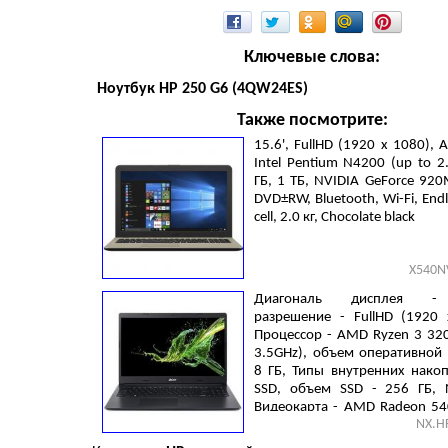
Ключевые слова:
Ноутбук HP 250 G6 (4QW24ES)
Также посмотрите:
15.6', FullHD (1920 х 1080), An
Intel Pentium N4200 (up to 2.
ГБ, 1 ТБ, NVIDIA GeForce 920
DVD±RW, Bluetooth, Wi-Fi, Endl
cell, 2.0 кг, Chocolate black
X540N
Диагональ дисплея - 
разрешение - FullHD (1920 
Процессор - AMD Ryzen 3 320
3.5GHz), объем оперативной 
8 ГБ, Типы внутренних накоп
SSD, объем SSD - 256 ГБ,
Видеокарта - AMD Radeon 540
NX.H
Gigabit Ethernet, Linux, 2 cell
Black