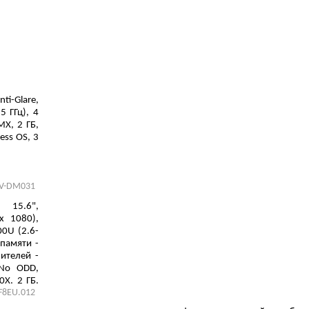
ti-Glare,
5 ГГц), 4
MX, 2 ГБ,
ess OS, 3
V-DM031
15.6",
х 1080),
0U (2.6-
памяти -
ителей -
 No ODD,
X, 2 ГБ,
F8EU.012
, 1.9 кг,