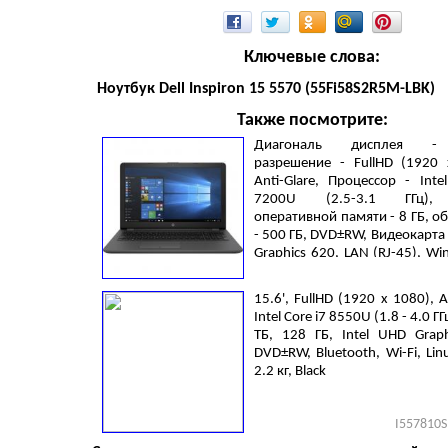
Ключевые слова:
Ноутбук Dell Inspiron 15 5570 (55Fi58S2R5M-LBK)
Также посмотрите:
Диагональ дисплея - 
разрешение - FullHD (1920 
Anti-Glare, Процессор - Inte
7200U (2.5-3.1 ГГц),
оперативной памяти - 8 ГБ, 
- 500 ГБ, DVD±RW, Видеокарта -
Graphics 620, LAN (RJ-45), W
Pro, 3 cell, 1.86 кг, Dark Ash Silv
15.6', FullHD (1920 х 1080), An
Intel Core i7 8550U (1.8 - 4.0 ГГц
ТБ, 128 ГБ, Intel UHD Graph
DVD±RW, Bluetooth, Wi-Fi, Linux
2.2 кг, Black
I557810S