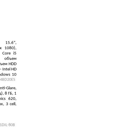
15.6",
х 1080),
l Core i5
 объем
объем HDD
 Intel HD
indows 10
4BD20ES
er
ti-Glare,
), 8 ГБ, 1
ics 620,
, 3 cell,
1DIL-80B