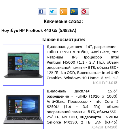
Ключевые слова:
Ноутбук HP ProBook 440 G5 (5JJ82EA)
Также посмотрите:
Диагональ дисплея - 14", разрешение -
FullHD (1920 х 1080), Anti-Glare, тип
матрицы - IPS, Процессор - Intel
Pentium N5000 (1.1 - 2.7 ГГц), объем
оперативной памяти - 8 ГБ, объем SSD -
128 ГБ, No ODD, Видеокарта - Intel UHD
Graphics, Windows 10 Home, 3 cell, 1.3
NX.H1YEU.018
кг, Black
Диагональ дисплея - 15.6",
разрешение - FullHD (1920 х 1080),
Anti-Glare, Процессор - Intel Core i5
8250U (1.6 - 3.4 ГГц), объем
оперативной памяти - 8 ГБ, объем SSD -
256 ГБ, No ODD, Видеокарта - NVIDIA
GeForce MX130, 2 ГБ, LAN (RJ-45),
X542UF-DM208
Endless OS, 2 cell, 2.3 кг, Dark Grey