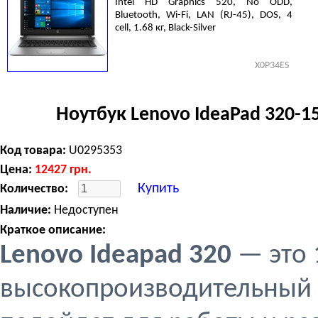
Intel HD Graphics 520, No ODD,
Bluetooth, Wi-Fi, LAN (RJ-45), DOS, 4
cell, 1.68 кг, Black-Silver
X0P34ES
Ноутбук Lenovo IdeaPad 320-1
Код товара:
U0295353
Цена:
12427
грн.
Купить
Количество:
Наличие:
Недоступен
Краткое описание:
Lenovo Ideapad 320
— это
высокопроизводительный 