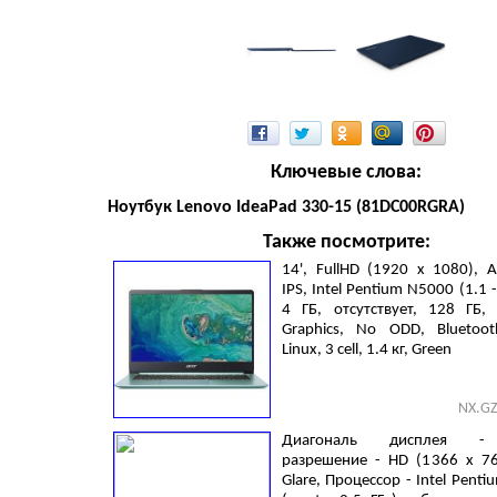
Ключевые слова:
Ноутбук Lenovo IdeaPad 330-15 (81DC00RGRA)
Также посмотрите:
14', FullHD (1920 х 1080), An
IPS, Intel Pentium N5000 (1.1 -
4 ГБ, отсутствует, 128 ГБ, 
Graphics, No ODD, Bluetooth
Linux, 3 cell, 1.4 кг, Green
NX.G
Диагональ дисплея - 
разрешение - HD (1366 х 768
Glare, Процессор - Intel Pent