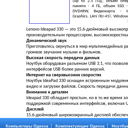
(up to 2.5 ГГц), объем опе
памяти - 4 ГБ, объем SSD -
DVD±RW, Видеокарта - I
Graphics, LAN (RJ-45), Window
3 cell, 1.86 кг, Silver
Lenovo Ideapad 330 — это 15.6-дюймовый высокоп
производительным процессором, высокоскоростным
Динамический звук
Приготовьтесь окунуться в мир мультимедийных р
громкое звучание музыки и фильмов.
Высокая скорость передачи данных
Ноутбук оборудован разъемом USB 3.1, что позвол
интерфейсов USB более ранних версий.
Интернет на сверхвысоких скоростях
Ноутбук IdeaPad 330 оснащен встроенным модулем 
видео и загрузки файлов. Скорость передачи данных
Внимание к деталям
Ideapad 330 обладает простым, но в то же время 
поддержкой современных интерфейсов, включая US
Дисплей
15.6-дюймовый широкоэкранный дисплей обеспечи
Компьютеры Одесса
Комплектующие Одесса
Ноутбук