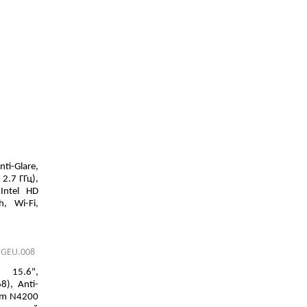
ti-Glare,
 2.7 ГГц),
Intel HD
, Wi-Fi,
ZGEU.008
15.6",
), Anti-
ium N4200