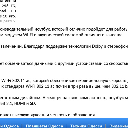
ративной
 256 ГБ,
ntel HD
s 10 Pro,
3QM09ES
роизводительный ноутбук, который отлично подойдет для работ
 модулем Wi-Fi и акустической системой отличного качества.
азвлечений. Благодаря поддержке технологии Dolby и стереофо
яет обмениваться данными с другими устройствами со скоростью
Wi-Fi 802.11 ac, который обеспечивает молниеносную скорость
 стандарта Wi-Fi 802.11 ac почти в три раза выше, чем 802.11 b
элегантным дизайном. Несмотря на свою компактность, ноутбук 
B 3.1, HDMI и SD.
вает высокую яркость и четкость изображения.
и Одесса
Планшеты Одесса
Техника Одесса
Видеона