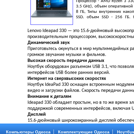
Процессор - AMD Ryzen 3 330
3.5 GHz), объем оперативной
8 ГБ, Типы внутренних накоп
SSD, объем SSD - 256 ГБ,
Видеокарта - Radeon Vega 6,
45), DOS, 45 Втч, 1.85 кг, Blue
Lenovo Ideapad 330 — это 15.6-дюймовый высокоп
производительным процессором, высокоскоростным
Динамический звук
Приготовьтесь окунуться в мир мультимедийных р
громкое звучание музыки и фильмов.
Высокая скорость передачи данных
Ноутбук оборудован разъемом USB 3.1, что позвол
интерфейсов USB более ранних версий.
Интернет на сверхвысоких скоростях
Ноутбук IdeaPad 330 оснащен встроенным модулем 
видео и загрузки файлов. Скорость передачи данных
Внимание к деталям
Ideapad 330 обладает простым, но в то же время 
поддержкой современных интерфейсов, включая US
Дисплей
15.6-дюймовый широкоэкранный дисплей обеспечи
Компьютеры Одесса
Комплектующие Одесса
Ноутбук