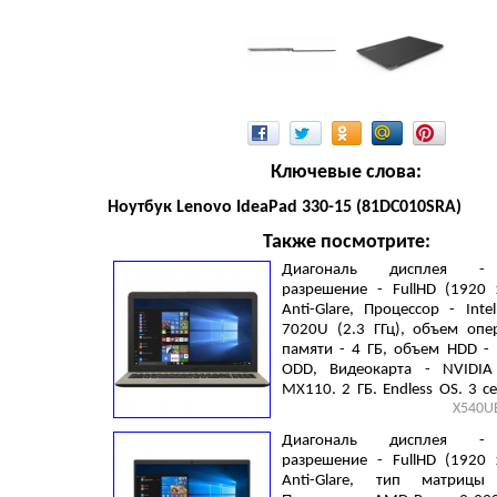
Ключевые слова:
Ноутбук Lenovo IdeaPad 330-15 (81DC010SRA)
Также посмотрите:
Диагональ дисплея - 
разрешение - FullHD (1920 
Anti-Glare, Процессор - Inte
7020U (2.3 ГГц), объем опе
памяти - 4 ГБ, объем HDD - 
ODD, Видеокарта - NVIDIA
MX110, 2 ГБ, Endless OS, 3 cell
X540U
Chocolate black
Диагональ дисплея - 
разрешение - FullHD (1920 
Anti-Glare, тип матрицы