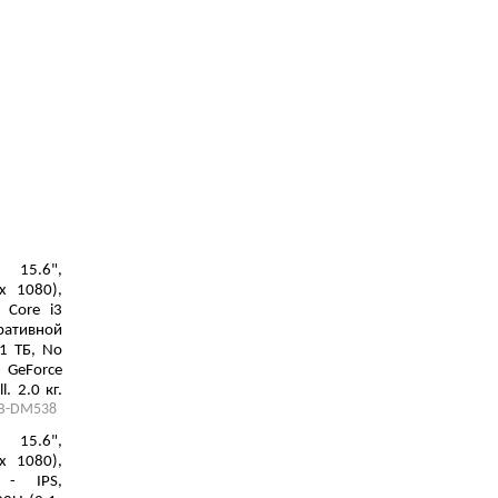
15.6",
х 1080),
l Core i3
ративной
1 ТБ, No
 GeForce
, 2.0 кг,
B-DM538
15.6",
х 1080),
 - IPS,