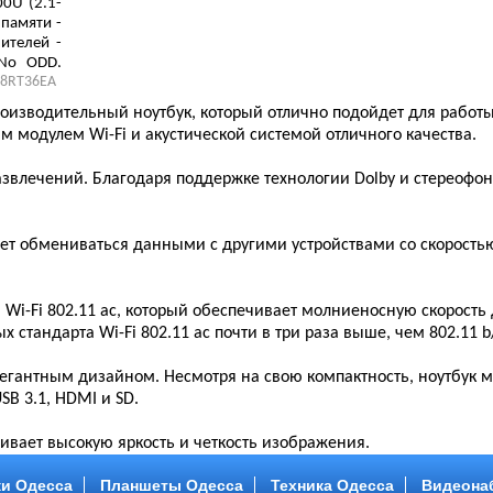
0U (2.1-
 памяти -
ителей -
 No ODD,
8RT36EA
 LAN (RJ-
роизводительный ноутбук, который отлично подойдет для работ
 модулем Wi-Fi и акустической системой отличного качества.
азвлечений. Благодаря поддержке технологии Dolby и стереофо
яет обмениваться данными с другими устройствами со скоростью
Wi-Fi 802.11 ac, который обеспечивает молниеносную скорость
 стандарта Wi-Fi 802.11 ac почти в три раза выше, чем 802.11 b
элегантным дизайном. Несмотря на свою компактность, ноутбук 
B 3.1, HDMI и SD.
вает высокую яркость и четкость изображения.
и Одесса
Планшеты Одесса
Техника Одесса
Видеона