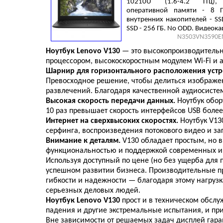
10210U (1.6-4.2 ГГц)
оперативной памяти - 8 Г
внутренних накопителей - SS
SSD - 256 ГБ, No ODD, Видеокарт
N3503VN3590E
UHD Graphics, LAN (RJ-45), Linu
1.99 кг, Black
Ноутбук Lenovo V130
— это высокопроизводительн
процессором, высокоскоростным модулем Wi-Fi и а
Шарнир для горизонтального расположения устр
Превосходное решение, чтобы делиться изображе
развлечений. Благодаря качественной аудиосисте
Высокая скорость передачи данных.
Ноутбук обор
10 раз превышает скорость интерфейсов USB более
Интернет на сверхвысоких скоростях.
Ноутбук V13
серфинга, воспроизведения потокового видео и заг
Внимание к деталям.
V130 обладает простым, но в
функциональностью и поддержкой современных инт
Используя доступный по цене (но без ущерба для
успешном развитии бизнеса. Производительные про
гибкости и надежности — благодаря этому нагруз
серьезных деловых людей.
Ноутбук Lenovo V130
прост и в техническом обслу
падения и другие экстремальные испытания, и при
Вне зависимости от решаемых задач дисплей гара