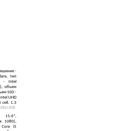
решение -
lare, тип
 - Intel
ц), объем
ъем SSD -
Intel UHD
cell, 1.3
1YEU.018
15.6",
х 1080),
 Core i5