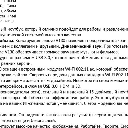
, объем
Б, Типы
D, объем
а - Intel
MEA01_L
x, 3 cell,
ый ноутбук, который отлично подойдет для работы и развлече
кустической системой высокого качества.
ойства.
Конструкция Lenovo V130 позволяет поворачивать экран в
нием с коллегами и друзьями.
Динамический звук.
Приготовьте
ме V130 обеспечивает громкое звучание музыки и фильмов.
удован разъемом USB 3.0, что позволяет обмениваться данными 
 ранних версий.
0 оснащен встроенным модулем Wi-Fi 802.11 ac, который обесп
рузки файлов. Скорость передачи данных стандарта Wi-Fi 802.11 
 то же время элегантным дизайном. Несмотря на свою компактно
ерфейсов, включая USB 3.0, HDMI и SD.
 производительности), стильный и надежный 15-дюймовый ноутб
цессоры Intel обеспечат эффективную работу. Этот ноутбук опт
ка на ваших ИТ-специалистов уменьшится. С этой моделью вы н
живании. Он надежен: как показали результаты серии тщательны
 этом он еще и безопасный.
нтирует высокое качество изображения. Работайте. Творите. С