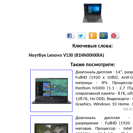
Ключевые слова:
Ноутбук Lenovo V130 (81HN00HXRA)
Также посмотрите:
Диагональ дисплея - 14", раз
FullHD (1920 х 1080), Anti-G
матрицы - IPS, Процессор
Pentium N5000 (1.1 - 2.7 ГГ
оперативной памяти - 8 ГБ, об
128 ГБ, No ODD, Видеокарта - 
Graphics, Windows 10 Home, 3 
NX.H
кг, Black
Диагональ дисплея - 
разрешение - FullHD (1920 
матовая, Процессор - Intel