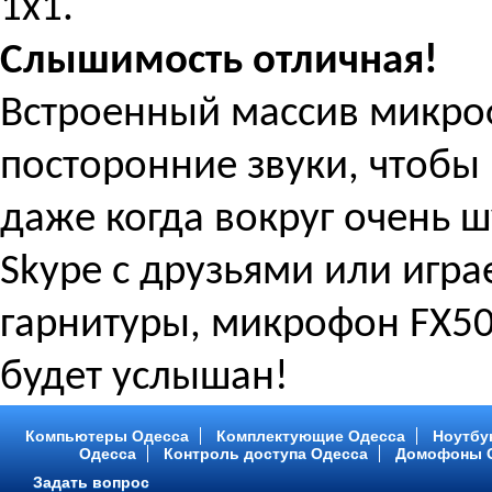
1x1.
Слышимость отличная!
Встроенный массив микро
посторонние звуки, чтобы 
даже когда вокруг очень ш
Skype с друзьями или игра
гарнитуры, микрофон FX504
будет услышан!
Компьютеры Одесса
Комплектующие Одесса
Ноутбу
Одесса
Контроль доступа Одесса
Домофоны 
Задать вопрос