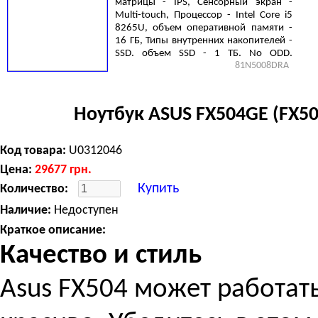
матрицы - IPS, Сенсорный экран -
Multi-touch, Процессор - Intel Core i5
8265U, объем оперативной памяти -
16 ГБ, Типы внутренних накопителей -
SSD, объем SSD - 1 ТБ, No ODD,
81N5008DRA
Видеокарта - Intel UHD Graphics 620,
Windows 10 Home, 3 cell, 2.0 кг, Black
Ноутбук ASUS FX504GE (FX5
Код товара:
U0312046
Цена:
29677
грн.
Купить
Количество:
Наличие:
Недоступен
Краткое описание:
Качество и стиль
Asus FX504 может работат