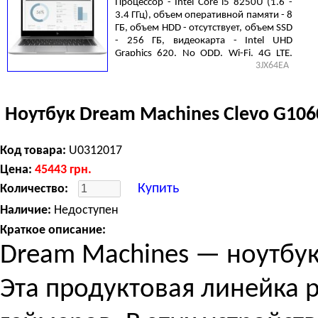
Процессор - Intel Core i5 8250U (1.6 -
3.4 ГГц), объем оперативной памяти - 8
ГБ, объем HDD - отсутствует, объем SSD
- 256 ГБ, видеокарта - Intel UHD
Graphics 620, No ODD, Wi-Fi, 4G LTE,
3JX64EA
Bluetooth, LAN (RJ-45), Windows 10 Pro
64bit, 3 cell, 1.5 кг, Silver
Ноутбук Dream Machines Clevo G106
Код товара:
U0312017
Цена:
45443
грн.
Купить
Количество:
Наличие:
Недоступен
Краткое описание:
Dream Machines — ноутбук
Эта продуктовая линейка 