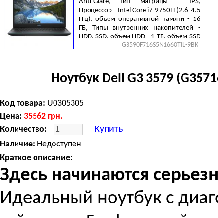
Anti-Glare, тип матрицы - IPS,
Процессор - Intel Core i7 9750H (2.6-4.5
ГГц), объем оперативной памяти - 16
ГБ, Типы внутренних накопителей -
HDD, SSD, объем HDD - 1 ТБ, объем SSD
G3590F716S5N1660TIL-9BK
- 512 ГБ, No ODD, Видеокарта - NVIDIA
GeForce GTX 1660 Ti, 6 ГБ, Gigabit
Ethernet, Linux, 3 cell, 2.34, Black
Ноутбук Dell G3 3579 (G357
Код товара:
U0305305
Цена:
35562
грн.
Купить
Количество:
Наличие:
Недоступен
Краткое описание:
Здесь начинаются серьез
Идеальный ноутбук с диа