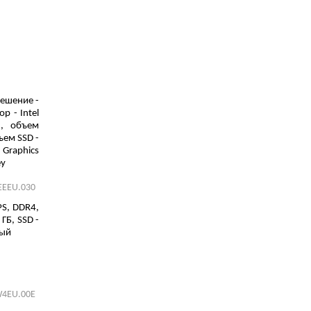
решение -
р - Intel
), объем
ъем SSD -
 Graphics
ey
EEEU.030
PS, DDR4,
ГБ, SSD -
тый
4EU.00E