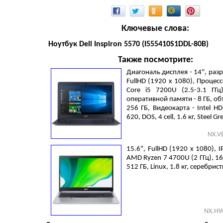
Ключевые слова:
Ноутбук Dell Inspiron 5570 (I555410S1DDL-80B)
Также посмотрите:
Диагональ дисплея - 14", раз
FullHD (1920 х 1080), Процессо
Core i5 7200U (2.5-3.1 ГГц
оперативной памяти - 8 ГБ, об
256 ГБ, Видеокарта - Intel HD
620, DOS, 4 cell, 1.6 кг, Steel Gr
NX.V
15.6", FullHD (1920 х 1080), I
AMD Ryzen 7 4700U (2 ГГц), 16 
512 ГБ, Linux, 1.8 кг, серебрис
NX.HW