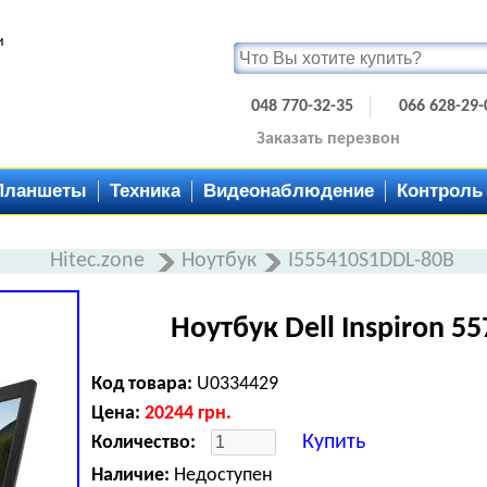
и
048 770-32-35
066 628-29-
Заказать перезвон
Планшеты
Техника
Видеонаблюдение
Контроль
Hitec.zone
Ноутбук
I555410S1DDL-80B
Ноутбук Dell Inspiron 5
Код товара:
U0334429
Цена:
20244
грн.
Купить
Количество:
Наличие:
Недоступен