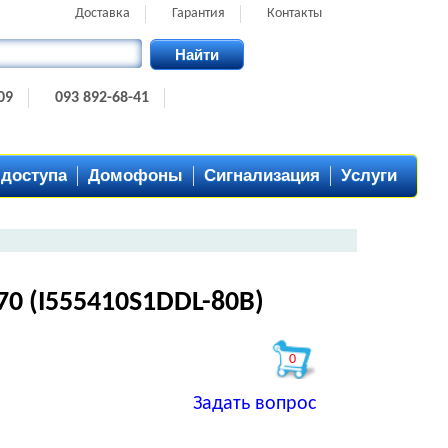
Доставка
Гарантия
Контакты
Найти
09
093 892-68-41
 доступа
Домофоны
Сигнализация
Услуги
570 (I555410S1DDL-80B)
0
Задать вопрос