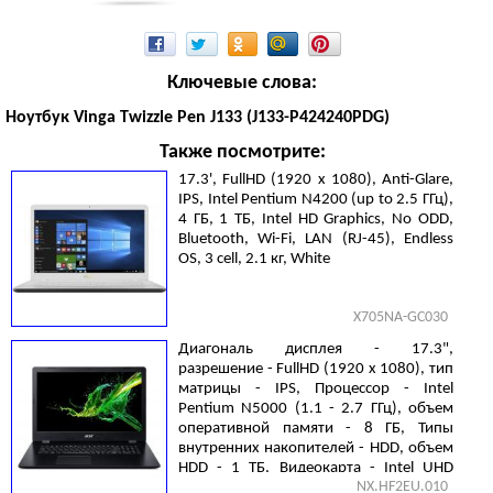
Ключевые слова:
Ноутбук Vinga Twizzle Pen J133 (J133-P424240PDG)
Также посмотрите:
17.3', FullHD (1920 х 1080), Anti-Glare,
IPS, Intel Pentium N4200 (up to 2.5 ГГц),
4 ГБ, 1 ТБ, Intel HD Graphics, No ODD,
Bluetooth, Wi-Fi, LAN (RJ-45), Endless
OS, 3 cell, 2.1 кг, White
X705NA-GC030
Диагональ дисплея - 17.3",
разрешение - FullHD (1920 х 1080), тип
матрицы - IPS, Процессор - Intel
Pentium N5000 (1.1 - 2.7 ГГц), объем
оперативной памяти - 8 ГБ, Типы
внутренних накопителей - HDD, объем
HDD - 1 ТБ, Видеокарта - Intel UHD
NX.HF2EU.010
Graphics 605, Gigabit Ethernet, Linux, 2