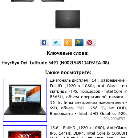
Ключевые слова:
Ноутбук Dell Latitude 5491 (N002L549114EMEA-08)
Также посмотрите:
Диагональ дисплея - 14", разрешение -
FullHD (1920 х 1080), Anti-Glare, тип
матрицы - IPS, Процессор - Intel Core i7
8565U, объем оперативной памяти -
16 ГБ, Типы внутренних накопителей -
SSD, объем SSD - 256 ГБ, No ODD,
Видеокарта - Intel UHD Graphics 620,
20N2004FRT
Gigabit Ethernet, DOS, 3 cell, 1.55 кг,
Black
15.6", FullHD (1920 х 1080), Anti-Glare,
IPS, 144Hz, DDR4, Intel Core i5 10300H