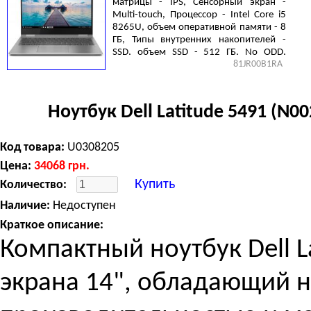
матрицы - IPS, Сенсорный экран -
Multi-touch, Процессор - Intel Core i5
8265U, объем оперативной памяти - 8
ГБ, Типы внутренних накопителей -
SSD, объем SSD - 512 ГБ, No ODD,
81JR00B1RA
Видеокарта - Intel UHD Graphics 620,
Windows 10 Home 64bit, 4 cell, 1.12 кг,
Grey
Ноутбук Dell Latitude 5491 (N
Код товара:
U0308205
Цена:
34068
грн.
Купить
Количество:
Наличие:
Недоступен
Краткое описание:
Компактный ноутбук Dell L
экрана 14", обладающий 