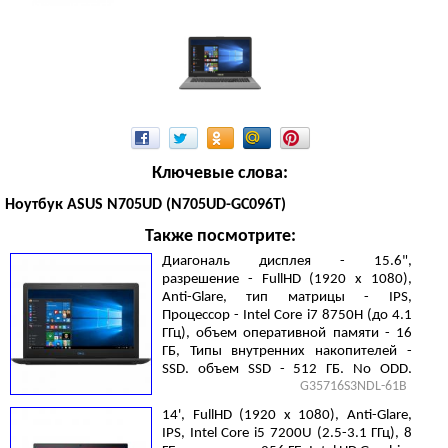
Ключевые слова:
Ноутбук ASUS N705UD (N705UD-GC096T)
Также посмотрите:
Диагональ дисплея - 15.6",
разрешение - FullHD (1920 х 1080),
Anti-Glare, тип матрицы - IPS,
Процессор - Intel Core i7 8750H (до 4.1
ГГц), объем оперативной памяти - 16
ГБ, Типы внутренних накопителей -
SSD, объем SSD - 512 ГБ, No ODD,
G35716S3NDL-61B
Видеокарта - NVIDIA GeForce GTX 1050
Ti, 4 ГБ, LAN (RJ-45), Linux, 4 cell, 2.5 кг,
14', FullHD (1920 х 1080), Anti-Glare,
Black
IPS, Intel Core i5 7200U (2.5-3.1 ГГц), 8