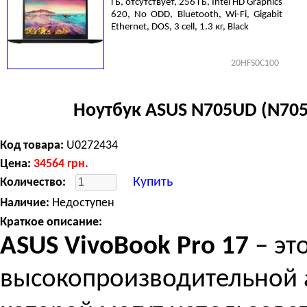
ГБ, отсутствует, 256 ГБ, Intel HD Graphics
620, No ODD, Bluetooth, Wi-Fi, Gigabit
Ethernet, DOS, 3 cell, 1.3 кг, Black
20HFS0C100
Ноутбук ASUS N705UD (N70
Код товара:
U0272434
Цена:
34564
грн.
Купить
Количество:
Наличие:
Недоступен
Краткое описание:
ASUS VivoBook Pro 17
– эт
высокопроизводительной 