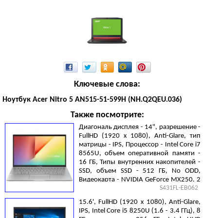
Ключевые слова:
Ноутбук Acer Nitro 5 AN515-51-599H (NH.Q2QEU.036)
Также посмотрите:
Диагональ дисплея - 14", разрешение -
FullHD (1920 х 1080), Anti-Glare, тип
матрицы - IPS, Процессор - Intel Core i7
8565U, объем оперативной памяти -
16 ГБ, Типы внутренних накопителей -
SSD, объем SSD - 512 ГБ, No ODD,
Видеокарта - NVIDIA GeForce MX250, 2
S431FL-EB062
ГБ, без операционной системы, 2 cell,
1.4 кг, Silver
15.6', FullHD (1920 х 1080), Anti-Glare,
IPS, Intel Core i5 8250U (1.6 - 3.4 ГГц), 8