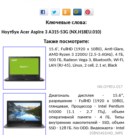
Ключевые слова:
Ноутбук Acer Aspire 3 A315-53G (NX.H18EU.010)
Также посмотрите:
15.6', FullHD (1920 х 1080), Anti-Glare,
AMD Ryzen 3 2200U (2.5-3.4GHz), 4 ГБ,
500 ГБ, Radeon Vega 3, Bluetooth, Wi-Fi,
LAN (RJ-45), Linux, 2 cell, 2.1 кг, Black
NX.GY9EU.017
Диагональ дисплея - 15.6",
разрешение - FullHD (1920 х 1080),
глянцевая, Процессор - Intel Pentium
N5000 (1.1 - 2.7 ГГц), объем
оперативной памяти - 4 ГБ, Типы
внутренних накопителей - SSD, объем
SSD - 128 ГБ, No ODD, Видеокарта - Intel
358N54S1IHD_WPS
UHD Graphics 605, LAN (RJ-45),