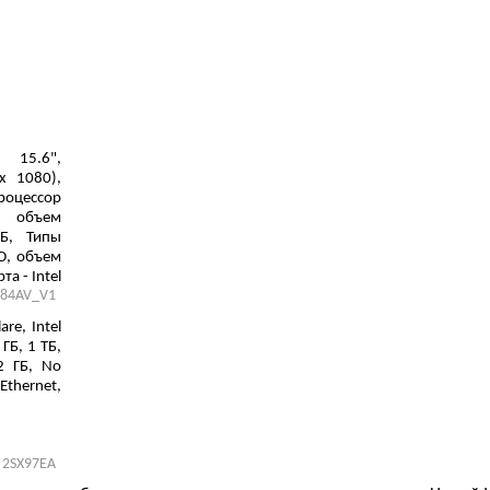
15.6",
х 1080),
Процессор
, объем
Б, Типы
D, объем
а - Intel
84AV_V1
thernet,
are, Intel
 ГБ, 1 ТБ,
2 ГБ, No
Ethernet,
2SX97EA