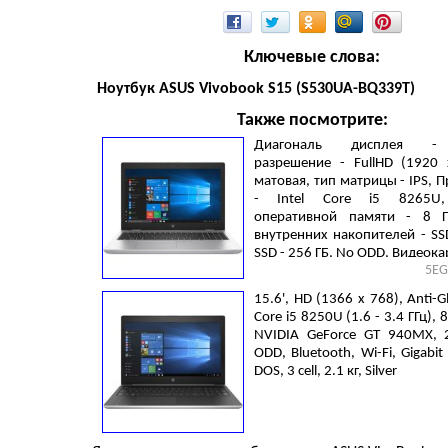
Ключевые слова:
Ноутбук ASUS Vivobook S15 (S530UA-BQ339T)
Также посмотрите:
Диагональ дисплея - 
разрешение - FullHD (1920 
матовая, тип матрицы - IPS, 
- Intel Core i5 8265U
оперативной памяти - 8 Г
внутренних накопителей - SS
SSD - 256 ГБ, No ODD, Видеокарт
5EG
UHD Graphics 620, Gigabit E
DOS, 3 cell, 2.1 кг, Silver
15.6', HD (1366 х 768), Anti-Gl
Core i5 8250U (1.6 - 3.4 ГГц), 8
NVIDIA GeForce GT 940MX, 
ODD, Bluetooth, Wi-Fi, Gigabit 
DOS, 3 cell, 2.1 кг, Silver