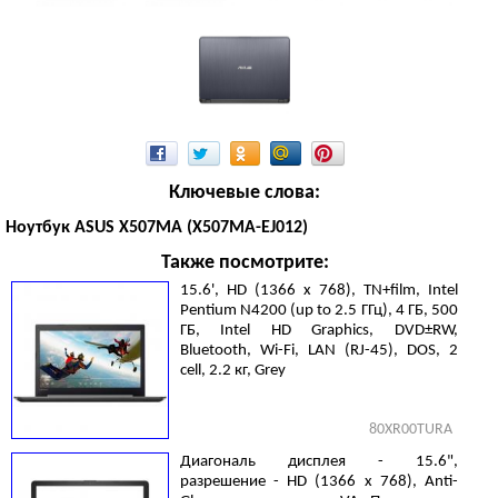
Ключевые слова:
Ноутбук ASUS X507MA (X507MA-EJ012)
Также посмотрите:
15.6', HD (1366 х 768), TN+film, Intel
Pentium N4200 (up to 2.5 ГГц), 4 ГБ, 500
ГБ, Intel HD Graphics, DVD±RW,
Bluetooth, Wi-Fi, LAN (RJ-45), DOS, 2
cell, 2.2 кг, Grey
80XR00TURA
Диагональ дисплея - 15.6",
разрешение - HD (1366 х 768), Anti-