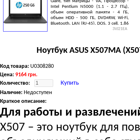
Glare, тип матрицы - VA, Процессор -
Intel Pentium N5000 (1.1 - 2.7 ГГц),
объем оперативной памяти - 4 ГБ,
объем HDD - 500 ГБ, DVD±RW, Wi-Fi,
Bluetooth, LAN (RJ-45), DOS, 3 cell, 1.86
3VJ21EA
кг, Black
Ноутбук ASUS X507MA (X50
Код товара:
U0308280
Цена:
9164
грн.
Купить
Количество:
Наличие:
Недоступен
Краткое описание:
Для работы и развлечени
X507 – это ноутбук для по