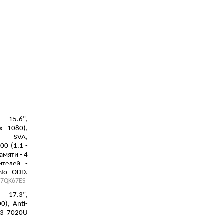
15.6",
х 1080),
 - SVA,
00 (1.1 -
амяти - 4
ителей -
 No ODD,
7QK67ES
hics 605,
, 3 cell,
17.3",
0), Anti-
 i3 7020U