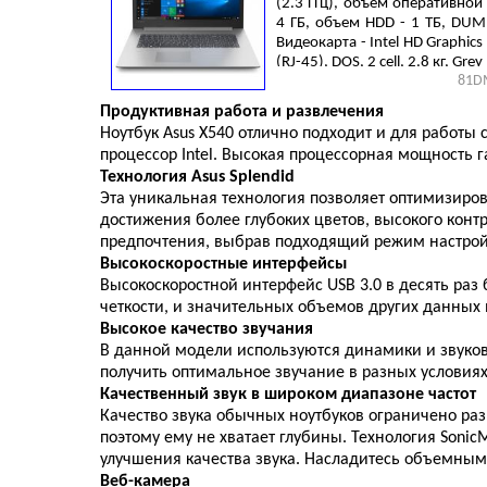
(2.3 ГГц), объем оперативной
4 ГБ, объем HDD - 1 ТБ, DU
Видеокарта - Intel HD Graphics
(RJ-45), DOS, 2 cell, 2.8 кг, Grey
81D
Продуктивная работа и развлечения
Ноутбук Asus X540 отлично подходит и для работ
процессор Intel. Высокая процессорная мощность
Технология Asus Splendid
Эта уникальная технология позволяет оптимизирова
достижения более глубоких цветов, высокого контр
предпочтения, выбрав подходящий режим настрой
Высокоскоростные интерфейсы
Высокоскоростной интерфейс USB 3.0 в десять раз
четкости, и значительных объемов других данных 
Высокое качество звучания
В данной модели используются динамики и звуковы
получить оптимальное звучание в разных условиях
Качественный звук в широком диапазоне частот
Качество звука обычных ноутбуков ограничено раз
поэтому ему не хватает глубины. Технология Sonic
улучшения качества звука. Насладитесь объемным 
Веб-камера