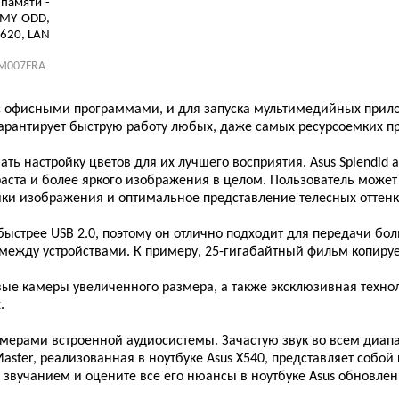
 памяти -
MMY ODD,
 620, LAN
M007FRA
ы с офисными программами, и для запуска мультимедийных прил
 гарантирует быструю работу любых, даже самых ресурсоемких 
ть настройку цветов для их лучшего восприятия. Asus Splendid 
аста и более яркого изображения в целом. Пользователь может 
ки изображения и оптимальное представление телесных оттенк
 быстрее USB 2.0, поэтому он отлично подходит для передачи б
между устройствами. К примеру, 25-гигабайтный фильм копируе
е камеры увеличенного размера, а также эксклюзивная техноло
.
мерами встроенной аудиосистемы. Зачастую звук во всем диапа
Master, реализованная в ноутбуке Asus X540, представляет собо
звучанием и оцените все его нюансы в ноутбуке Asus обновлен