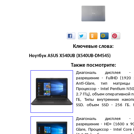
Ключевые слова:
Ноутбук ASUS X540UB (X540UB-DM545)
Также посмотрите:
Диагональ дисплея - 
разрешение - FullHD (1920 
Anti-Glare, тип матрицы
Процессор - Intel Pentium N50
2.7 ГГц), объем оперативной п
ГБ, Типы внутренних накоп
SSD, объем SSD - 256 ГБ,
Видеокарта - Intel UHD Grap
LAN (RJ-45), Windows 10 Pro
Диагональ дисплея - 
1.78 кг, Dark Ash Silver
разрешение - HD+ (1600 x 90
Glare, Процессор - Intel Core