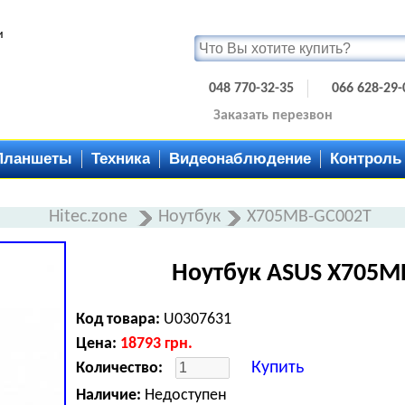
и
048 770-32-35
066 628-29-
Заказать перезвон
Планшеты
Техника
Видеонаблюдение
Контроль
Hitec.zone
Ноутбук
X705MB-GC002T
Ноутбук ASUS X705M
Код товара:
U0307631
Цена:
18793
грн.
Купить
Количество:
Наличие:
Недоступен