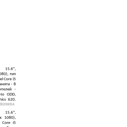
15.6",
080), тип
l Core i5
мяти - 8
ителей -
 No ODD,
hics 620,
800XKRA
cell, 1.8
15.6",
х 1080),
l Core i5