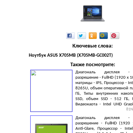
Ключевые слова:
Ноутбук ASUS X705MB (X705MB-GC002T)
Также посмотрите:
Диагональ дисплея - 
разрешение - FullHD (1920 х 1
матрицы - IPS, Процессор - Inte
8265U, объем оперативной па
ГБ, Типы внутренних накоп
SSD, объем SSD - 512 ГБ,
Видеокарта - Intel UHD Grap
81N
без операционной системы, 3 
кг, Grey
Диагональ дисплея - 
разрешение - FullHD (1920 
Anti-Glare, Процессор - Inte