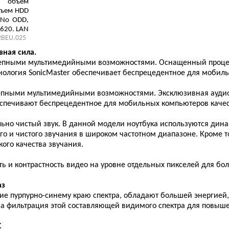
 объем
объем HDD
 No ODD,
 620, LAN
2BEU.025
k
вная сила.
олепными мультимедийными возможностями. Оснащенный процесс
ология SonicMaster обеспечивает беспрецедентное для мобиль
олепными мультимедийными возможностями. Эксклюзивная аудио
 обеспечивают беспрецедентное для мобильных компьютеров каче
ально чистый звук. В данной модели ноутбука используются ди
 и чистого звучания в широком частотном диапазоне. Кроме т
ого качества звучания.
сть и контрастность видео на уровне отдельных пикселей для бо
аз
ие пурпурно-синему краю спектра, обладают большей энергией,
вана фильтрация этой составляющей видимого спектра для повы
C