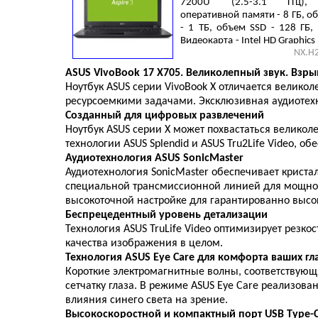
7200U (2.5-3.1 ГГц),
оперативной памяти - 8 ГБ, 
- 1 ТБ, объем SSD - 128 ГБ,
Видеокарта - Intel HD Graphics
NX.H
(RJ-45), Linux, 3 cell, 2.1 кг, Blac
ASUS VivoBook 17 X705. Великолепный звук. Взры
Ноутбук ASUS серии VivoBook X отличается велик
ресурсоемкими задачами. Эксклюзивная аудиотехн
Созданный для цифровых развлечений
Ноутбук ASUS серии X может похвастаться велик
технологии ASUS Splendid и ASUS Tru2Life Video,
Аудиотехнология ASUS SonicMaster
Аудиотехнология SonicMaster обеспечивает крист
специальной трансмиссионной линией для мощного
высокоточной настройке для гарантированно высок
Беспрецедентный уровень детализации
Технология ASUS TruLife Video оптимизирует резко
качества изображения в целом.
Технология ASUS Eye Care для комфорта ваших гл
Короткие электромагнитные волны, соответствующ
сетчатку глаза. В режиме ASUS Eye Care реализо
влияния синего света на зрение.
Высокоскоростной и компактный порт USB Type-