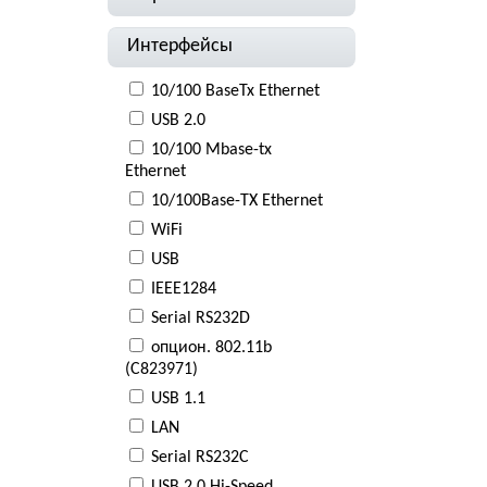
Интерфейсы
10/100 BaseTx Ethernet
USB 2.0
10/100 Mbase-tx
Ethernet
10/100Base-TX Ethernet
WiFi
USB
IEEE1284
Serial RS232D
опцион. 802.11b
(C823971)
USB 1.1
LAN
Serial RS232C