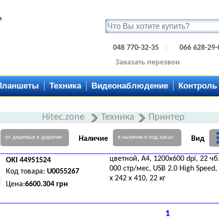
и
048 770-32-35
066 628-29-
Заказать перезвон
Планшеты
Техника
Видеонаблюдение
Контроль
Hitec.zone
Техника
Принтер
от дешевых к дорогим
в наличии и под заказ
Наличие
Вид
цветной, А4, 1200х600 dpi, 22 чб
OKI
44951524
000 стр/мес, USB 2.0 High Speed,
Код товара:
U0055267
x 242 x 410, 22 кг
Цена:
6600.304 грн
1