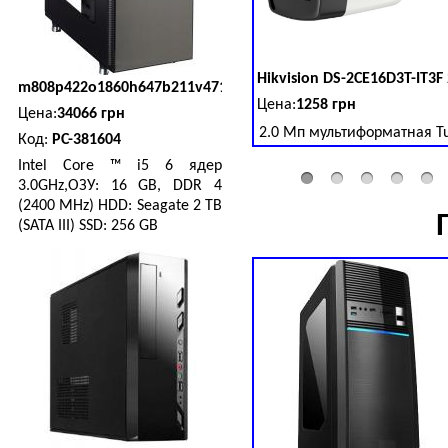
Hikvision
DS-2CE16D3T-IT3F
m808p422o1860h647b211v471c568s1124
Цена:
1258 грн
Цена:
34066 грн
2.0 Мп мультиформатная Tur
Код:
PC-381604
Intel Core ™ i5 6 ядер
3.0GHz,ОЗУ: 16 GB, DDR 4
(2400 MHz) HDD: Seagate 2 TB
(SATA III) SSD: 256 GB
DS-2CD1323G0-I (2.8 мм)
Цена:
2070 грн
2 Мп ИК видеокамера Hikvisi