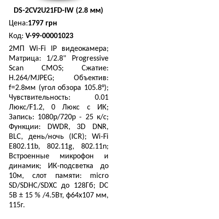
ASUS
X541UA-GQ1351D
DS-2CV2U21FD-IW (2.8 мм)
Цена:
10018 грн
Цена:
1797 грн
Hikvision
DS-2CE56H0T-ITMF
Код:
V-99-00001023
15.6', HD (1366 х 768), Intel
Цена:
1100 грн
2МП Wi-Fi IP видеокамера;
5.0 Мп Turbo HD видеокамер
Матрица: 1/2.8" Progressive
Scan CMOS; Сжатие:
H.264/MJPEG; Объектив:
f=2.8мм (угол обзора 105.8°);
PC-381666
Чувствительность: 0.01
Цена:
5602 грн
Люкс/F1.2, 0 Люкс с ИК;
AMD Athlon™ II 4 ядра 2200
Запись: 1080р/720р - 25 к/с;
Функции: DWDR, 3D DNR,
BLC, день/ночь (ICR); Wi-Fi
Dell
I35P45DIL-6B
E802.11b, 802.11g, 802.11n;
Цена:
7792 грн
Hikvision
DS-2CE56C0T-IRMM
Встроенные микрофон и
15.6', HD (1366 х 768), Intel
динамик; ИК-подсветка до
Цена:
444 грн
10м, слот памяти: micro
1MP CMOS Image Sensor , Tu
SD/SDHC/SDXC до 128Гб; DC
5В ± 15 % /4.5Вт, ф64х107 мм,
115г.