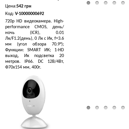
Цена:
2096 грн
Цена:
542 грн
4 Mп IP видеокамера Dahua 
Код:
V-10000000692
720p HD видеокамера. High-
performance CMOS, день/
PC-379079
ночь (ICR), 0.01
Цена:
12341 грн
Лк/F1.2(день), 0 Лк c Ик, f=3.6
мм (угол обзора 70.9°);
Intel Core ™ i5 4 ядра 3.40G
Функции: SMART ИК; 1-HD
выход, Ик подсветка 20
Acer
NX.GFTEU.005
метров. IP66. DC 12В/4Вт,
Цена:
7714 грн
Ф70х154 мм, 400г.
Hikvision
DS-2CE56C0T-IRMF
15.6', HD (1366 х 768), TN+fi
Цена:
563 грн
720p HD видеокамера. 1.0 М
PC-379086
Цена:
5343 грн
Intel Pentium 2 ядра 3.00GH