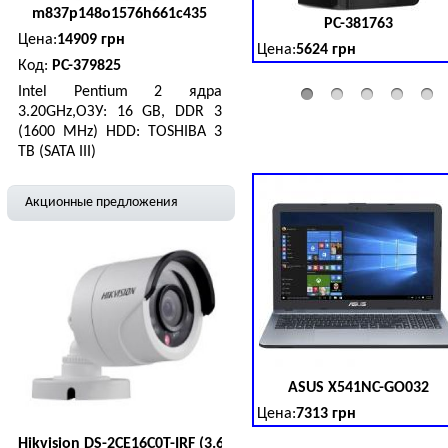
m837p148o1576h661c435
PC-381763
Цена:
14909 грн
Цена:
5624 грн
Код:
PC-379825
AMD A-Series 2 ядра 3.20GH
Intel Pentium 2 ядра
3.20GHz,ОЗУ: 16 GB, DDR 3
(1600 MHz) HDD: TOSHIBA 3
TB (SATA III)
Hikvision
DS-2CE78D3T-IT3F
Цена:
1197 грн
Акционные предложения
2.0 Мп мультиформатная Tur
PC-379874
Цена:
19042 грн
Intel Core ™ i5 6 ядер 3.7GH
ASUS
X541NC-GO032
Цена:
7313 грн
DH-IPC-T1B40P (2.8 мм)
15.6', HD (1366 х 768), Intel
Hikvision
DS-2CE16C0T-IRF (3.6 мм)