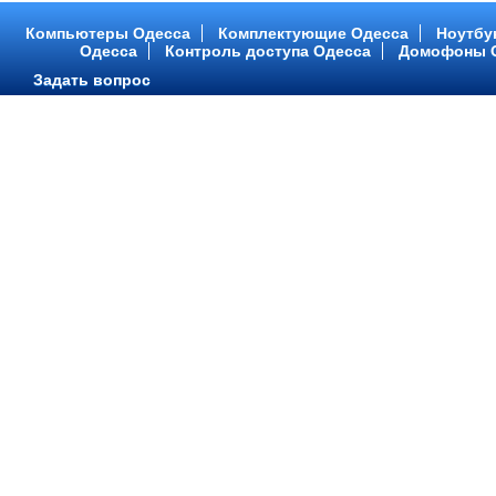
PC-379485
Цена:
9409 грн
Компьютеры Одесса
Комплектующие Одесса
Ноутбу
Одесса
Контроль доступа Одесса
Домофоны 
Intel Core ™ i3 2 ядра 3.60
Задать вопрос
Lenovo
80T700D2RA
Цена:
6211 грн
Hikvision
DS-2CE16D8T-IT5E 
15.6', HD (1366 х 768), TN+fi
Цена:
1627 грн
2 Мп Ultra-Low Light PoC HD
PC-381663
Цена:
5626 грн
AMD Sempron 2 ядра 1.45 GH
Lenovo
80T70036RA
Цена:
7458 грн
15.6', HD (1366 х 768), TN+fi