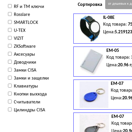
от дешевых к 
Сортировка
RF и TM ключи
Rosslare
IL-08E
SMARTLOCK
Код товара:
7
U-TEX
Цена:
5.21912
VIZIT
ZKSoftware
EM-05
Аксесуары
Код товара:
Доводчики
Цена:
20.96 
Замки CISA
Замки и защелки
EM-07
Клавиатуры
Код товар
Кнопки выххода
Цена:
20.9
Считыватели
Цилиндры CISA
EM-07
Код товар
Цена:
20.9