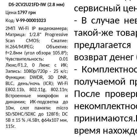
DS-2CV2U21FD-IW (2.8 мм)
сервисный цен
Цена:
1797 грн
- В случае н
Код:
V-99-00001023
2МП Wi-Fi IP видеокамера;
такой-же това
Матрица: 1/2.8" Progressive
Scan CMOS; Сжатие:
предлагаетс
H.264/MJPEG; Объектив:
f=2.8мм (угол обзора 105.8°);
возврат денег
Чувствительность: 0.01
Люкс/F1.2, 0 Люкс с ИК;
- Комплектнос
Запись: 1080р/720р - 25 к/с;
Функции: DWDR, 3D DNR,
получаемой п
BLC, день/ночь (ICR); Wi-Fi
E802.11b, 802.11g, 802.11n;
После провер
Встроенные микрофон и
динамик; ИК-подсветка до
некомплектн
10м, слот памяти: micro
SD/SDHC/SDXC до 128Гб; DC
принимаются.
5В ± 15 % /4.5Вт, ф64х107 мм,
115г.
время нахожде