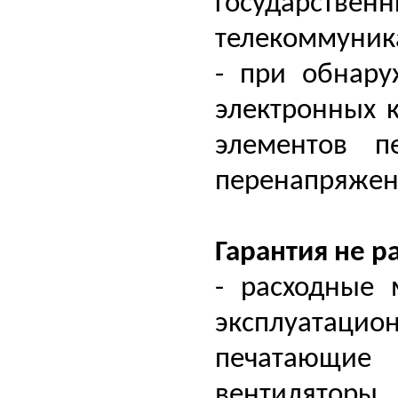
государстве
телекоммуника
- при обнару
электронных 
элементов п
перенапряжен
Гарантия не р
- расходные
эксплуатац
печатающие 
вентилято