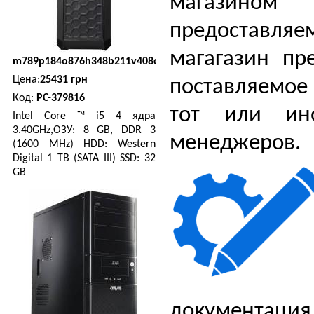
магазином
предоставля
магагазин пр
m789p184o876h348b211v408c673s307
Цена:
25431 грн
поставляемое
Код:
PC-379816
тот или ин
Intel Core ™ i5 4 ядра
3.40GHz,ОЗУ: 8 GB, DDR 3
менеджеров.
(1600 MHz) HDD: Western
Digital 1 TB (SATA III) SSD: 32
GB
документация