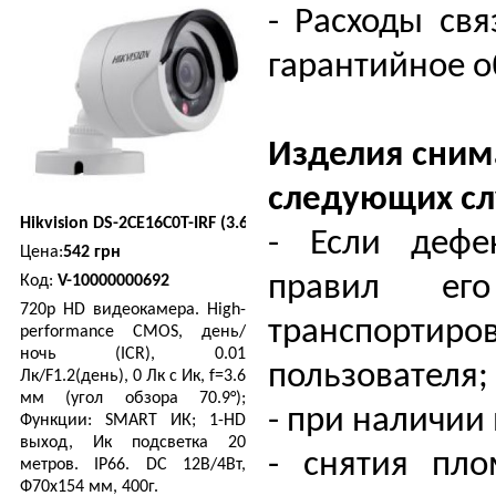
- Расходы св
гарантийное о
Изделия сним
следующих сл
Hikvision
DS-2CE16C0T-IRF (3.6 мм)
- Если дефе
Цена:
542 грн
правил его
Код:
V-10000000692
720p HD видеокамера. High-
транспортир
performance CMOS, день/
ночь (ICR), 0.01
пользователя;
Лк/F1.2(день), 0 Лк c Ик, f=3.6
мм (угол обзора 70.9°);
- при наличии
Функции: SMART ИК; 1-HD
выход, Ик подсветка 20
- снятия пл
метров. IP66. DC 12В/4Вт,
Ф70х154 мм, 400г.