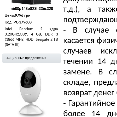
т.д.), а та
m680p148o823h336c328
Цена:
9796 грн
подтверждающ
Код:
PC-379608
- В случае 
Intel Pentium 2 ядра
3.20GHz,ОЗУ: 4 GB, DDR 3
касается физи
(1866 MHz) HDD: Seagate 2 TB
(SATA III)
случаев иск
Акционные предложения
течении 14 д
замене. В сл
складе, предл
возврат денег
- Гарантийное
более 14 дн