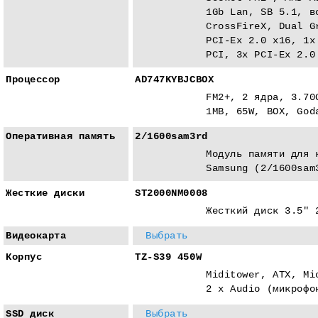
1Gb Lan, SB 5.1, в
CrossFireX, Dual G
PCI-Eх 2.0 x16, 1x
PCI, 3x PCI-Eх 2.0
Процессор
AD747KYBJCBOX
FM2+, 2 ядра, 3.70
1MB, 65W, BOX, God
Оперативная память
2/1600sam3rd
Модуль памяти для 
Samsung (2/1600sam
Жесткие диски
ST2000NM0008
Жесткий диск 3.5" 
Видеокарта
Выбрать
Корпус
TZ-S39 450W
Miditower, ATX, Mi
2 x Audio (микрофо
SSD диск
Выбрать