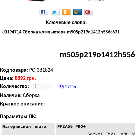
Ключевые слова:
U0194714 Сборка компьютера m505p219o1412h556c631
m505p219o1412h556
Код товара:
PC-381824
Цена:
8892
грн.
Купить
Количество:
Наличие:
Сборка
Краткое описание:
Параметры ПК:
Материнская плата
FM2A55 PRO+
Socket FM2+, AMD A