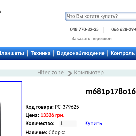
и
048 770-32-35
066 628-29-
Заказать перезвон
Планшеты
Техника
Видеонаблюдение
Контроль
Hitec.zone
Компьютер
m681p178o16
Код товара:
PC-379625
Цена:
13326
грн.
Купить
Количество:
Наличие:
Сборка