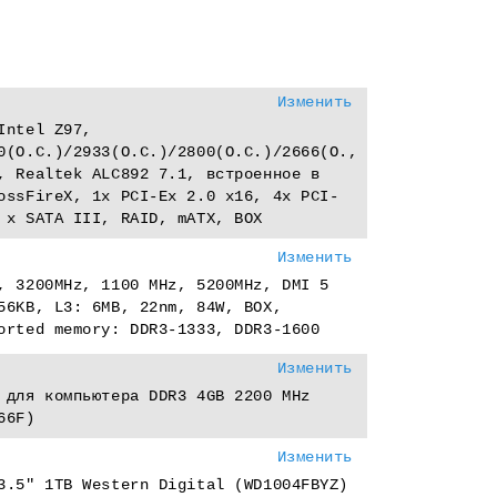
Изменить
Intel Z97,
0(O.C.)/2933(O.C.)/2800(O.C.)/2666(O.,
, Realtek ALC892 7.1, встроенное в
ossFireX, 1x PCI-Eх 2.0 x16, 4x PCI-
 x SATA III, RAID, mATX, BOX
Изменить
, 3200MHz, 1100 MHz, 5200MHz, DMI 5
56KB, L3: 6MB, 22nm, 84W, BOX,
orted memory: DDR3-1333, DDR3-1600
Изменить
 для компьютера DDR3 4GB 2200 MHz
66F)
Изменить
3.5" 1TB Western Digital (WD1004FBYZ)