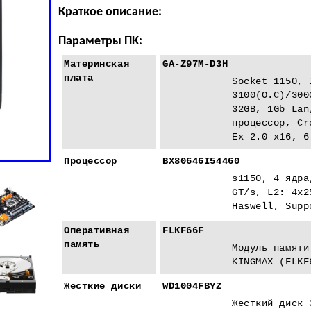
Краткое описание:
Параметры ПК:
Материнская
GA-Z97M-D3H
плата
Socket 1150, 
3100(O.C)/300
32GB, 1Gb Lan
процессор, Cr
Eх 2.0 x16, 6
Процессор
BX80646I54460
s1150, 4 ядра
GT/s, L2: 4x2
Haswell, Supp
Оперативная
FLKF66F
память
Модуль памяти
KINGMAX (FLKF
Жесткие диски
WD1004FBYZ
Жесткий диск 