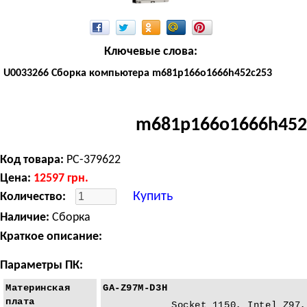
Ключевые слова:
U0033266 Сборка компьютера m681p166o1666h452c253
m681p166o1666h452
Код товара:
PC-379622
Цена:
12597
грн.
Купить
Количество:
Наличие:
Сборка
Краткое описание:
Параметры ПК:
Материнская
GA-Z97M-D3H
плата
Socket 1150, Intel Z97,