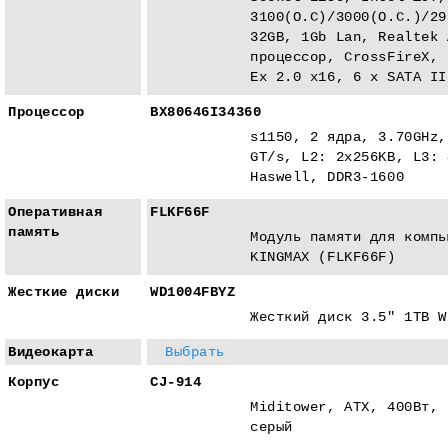
3100(O.C)/3000(O.C.)/29
32GB, 1Gb Lan, Realtek 
процессор, CrossFireX, 
Eх 2.0 x16, 6 x SATA II
Процессор
BX80646I34360
s1150, 2 ядра, 3.70GHz,
GT/s, L2: 2x256KB, L3: 
Haswell, DDR3-1600
Оперативная
FLKF66F
память
Модуль памяти для компь
KINGMAX (FLKF66F)
Жесткие диски
WD1004FBYZ
Жесткий диск 3.5" 1TB W
Видеокарта
Выбрать
Корпус
CJ-914
Miditower, ATX, 400Вт, 
серый