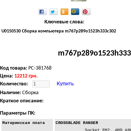
Ключевые слова:
U0150530 Сборка компьютера m767p289o1523h333c302
m767p289o1523h333
Код товара:
PC-381768
Цена:
12212
грн.
Купить
Количество:
Наличие:
Сборка
Краткое описание:
Параметры ПК:
Материнская плата
CROSSBLADE RANGER
Socket FM2, AMD A8