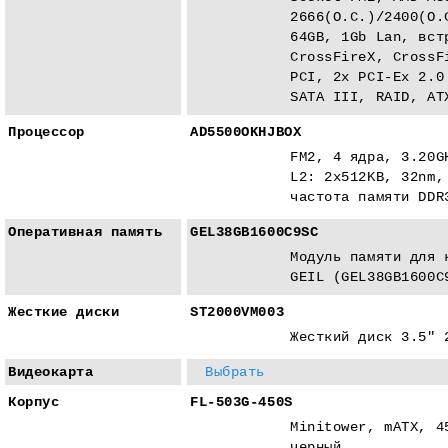
2666(O.C.)/2400(O.
64GB, 1Gb Lan, вст
CrossFireX, CrossF
PCI, 2x PCI-Eх 2.0
SATA III, RAID, AT
Процессор
AD5500OKHJBOX
FM2, 4 ядра, 3.20G
L2: 2x512KB, 32nm,
частота памяти DDR
Оперативная память
GEL38GB1600C9SC
Модуль памяти для 
GEIL (GEL38GB1600C
Жесткие диски
ST2000VM003
Жесткий диск 3.5" 
Видеокарта
Выбрать
Корпус
FL-503G-450S
Minitower, mATX, 4
черный