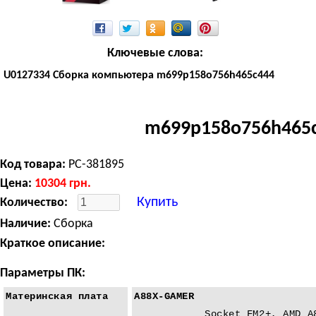
Ключевые слова:
U0127334 Сборка компьютера m699p158o756h465c444
m699p158o756h465
Код товара:
PC-381895
Цена:
10304
грн.
Купить
Количество:
Наличие:
Сборка
Краткое описание:
Параметры ПК:
Материнская плата
A88X-GAMER
Socket FM2+, AMD A