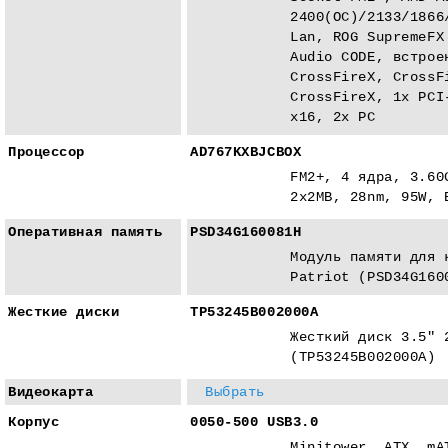
2400(OC)/2133/1866
Lan, ROG SupremeFX
Audio CODE, встрое
CrossFireX, CrossF
CrossFireX, 1x PCI
x16, 2x PC
Процессор
AD767KXBJCBOX
FM2+, 4 ядра, 3.60
2x2MB, 28nm, 95W, 
Оперативная память
PSD34G160081H
Модуль памяти для 
Patriot (PSD34G160
Жесткие диски
TP53245B002000A
Жесткий диск 3.5" 
(TP53245B002000A)
Видеокарта
Выбрать
Корпус
0050-500 USB3.0
Minitower, ATX, mA