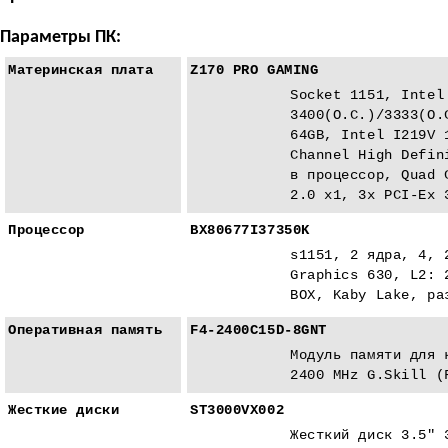
Параметры ПК:
Материнская плата
Z170 PRO GAMING
Socket 1151, Intel
3400(O.C.)/3333(O.
64GB, Intel I219V 
Channel High Defin
в процессор, Quad 
2.0 x1, 3x PCI-Eх 
Процессор
BX80677I37350K
s1151, 2 ядра, 4, 
Graphics 630, L2: 
BOX, Kaby Lake, ра
Оперативная память
F4-2400C15D-8GNT
Модуль памяти для 
2400 MHz G.Skill (
Жесткие диски
ST3000VX002
Жесткий диск 3.5" 