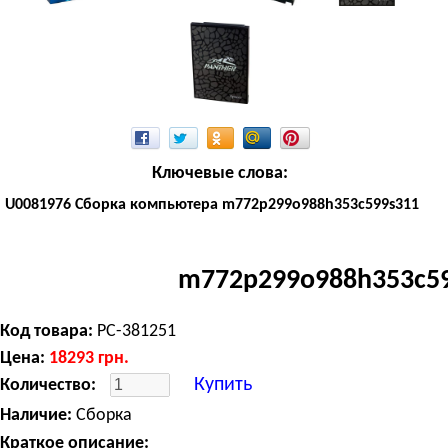
Ключевые слова:
U0081976 Сборка компьютера m772p299o988h353c599s311
m772p299o988h353c5
Код товара:
PC-381251
Цена:
18293
грн.
Купить
Количество:
Наличие:
Сборка
Краткое описание: