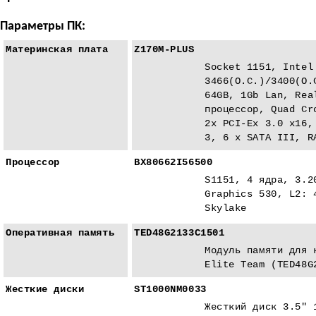
Параметры ПК:
Материнская плата
Z170M-PLUS
Socket 1151, Intel
3466(O.C.)/3400(O.
64GB, 1Gb Lan, Rea
процессор, Quad Cr
2x PCI-Eх 3.0 x16,
3, 6 x SATA III, R
Процессор
BX80662I56500
S1151, 4 ядра, 3.2
Graphics 530, L2: 
Skylake
Оперативная память
TED48G2133C1501
Модуль памяти для 
Elite Team (TED48G
Жесткие диски
ST1000NM0033
Жесткий диск 3.5" 