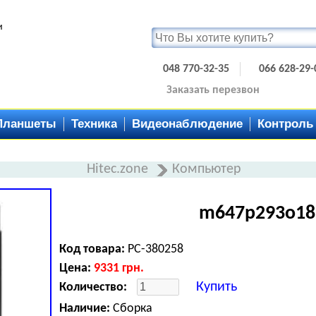
и
048 770-32-35
066 628-29-
Заказать перезвон
Планшеты
Техника
Видеонаблюдение
Контроль
Hitec.zone
Компьютер
m647p293o18
Код товара:
PC-380258
Цена:
9331
грн.
Купить
Количество:
Наличие:
Сборка