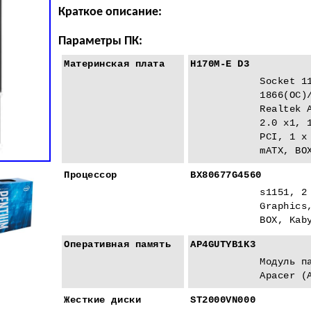
Краткое описание:
Параметры ПК:
Материнская плата
H170M-E D3
Socket 1
1866(ОС)
Realtek 
2.0 x1, 
PCI, 1 x
mATX, BO
Процессор
BX80677G4560
s1151, 2
Graphics
BOX, Kab
Оперативная память
AP4GUTYB1K3
Модуль п
Apacer (
Жесткие диски
ST2000VN000