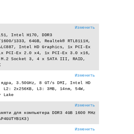
Изменить
151, Intel H170, DDR3
/1600/1333, 64GB, Realtek® RTL8111H,
ALC887, Intel HD Graphics, 1x PCI-Eх
1x PCI-Eх 2.0 x4, 1x PCI-Eх 3.0 x16,
 M.2 Socket 3, 4 x SATA III, RAID,
X
Изменить
 ядра, 3.50GHz, 8 GT/s DMI, Intel HD
, L2: 2x256KB, L3: 3MB, 14nm, 54W,
y Lake
Изменить
амяти для компьютера DDR3 4GB 1600 MHz
AP4GUTYB1K3)
Изменить