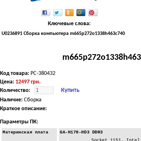
Ключевые слова:
U0236891 Сборка компьютера m665p272o1338h463c740
m665p272o1338h463
Код товара:
PC-380432
Цена:
12497
грн.
Купить
Количество:
Наличие:
Сборка
Краткое описание:
Параметры ПК:
Материнская плата
GA-H170-HD3 DDR3
Socket 1151, Intel