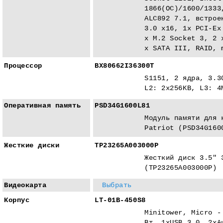
1866(ОС)/1600/1333
ALC892 7.1, встрое
3.0 x16, 1x PCI-Eх
x M.2 Socket 3, 2 
x SATA III, RAID, 
Процессор
BX80662I36300T
S1151, 2 ядра, 3.3
L2: 2x256KB, L3: 4
Оперативная память
PSD34G1600L81
Модуль памяти для 
Patriot (PSD34G160
Жесткие диски
TP23265A003000P
Жесткий диск 3.5" 
(TP23265A003000P)
Видеокарта
Выбрать
Корпус
LT-01B-450S8
Minitower, Micro -
Вт, 1xUSB 3.0, 2xA