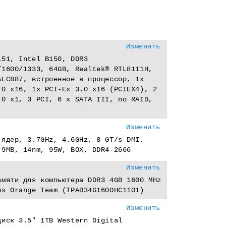
Изменить
151, Intel B150, DDR3
/1600/1333, 64GB, Realtek® RTL8111H,
ALC887, встроенное в процессор, 1x
.0 x16, 1x PCI-Eх 3.0 x16 (PCIEX4), 2
.0 x1, 3 PCI, 6 x SATA III, no RAID,
Изменить
 ядер, 3.7GHz, 4.6GHz, 8 GT/s DMI,
 9MB, 14nm, 95W, BOX, DDR4-2666
Изменить
амяти для компьютера DDR3 4GB 1600 MHz
us Orange Team (TPAD34G1600HC1101)
Изменить
диск 3.5" 1TB Western Digital