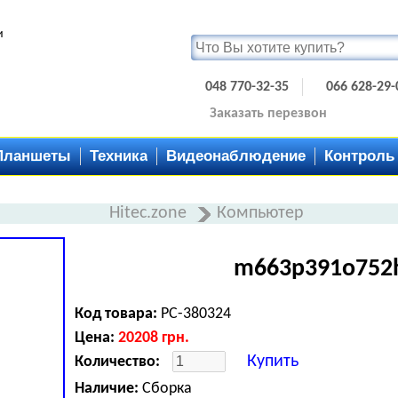
и
048 770-32-35
066 628-29-
Заказать перезвон
Планшеты
Техника
Видеонаблюдение
Контроль
Hitec.zone
Компьютер
m663p391o752
Код товара:
PC-380324
Цена:
20208
грн.
Купить
Количество:
Наличие:
Сборка