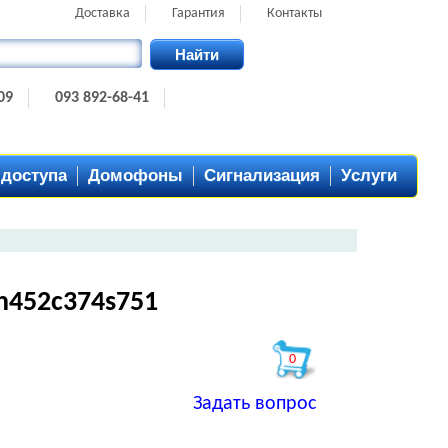
Доставка
Гарантия
Контакты
Найти
09
093 892-68-41
 доступа
Домофоны
Сигнализация
Услуги
h452c374s751
0
Задать вопрос