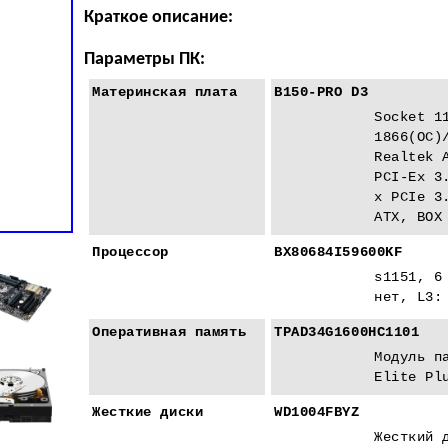
Краткое описание:
Параметры ПК:
Материнская плата
B150-PRO D3
Socket 1
1866(ОС)
Realtek 
PCI-Eх 3
x PCIe 3
ATX, BOX
Процессор
BX80684I59600KF
s1151, 6
нет, L3:
Оперативная память
TPAD34G1600HC1101
Модуль п
Elite Pl
Жесткие диски
WD1004FBYZ
Жесткий 