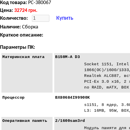
Код товара:
PC-380067
Цена:
32724
грн.
Купить
Количество:
Наличие:
Сборка
Краткое описание:
Параметры ПК:
Материнская плата
B150M-A D3
Socket 1151, Intel
1866(ОС)/1600/1333
Realtek ALC887, вс
PCI-Eх 3.0 x16, 2 
no RAID, mATX, BOX
Процессор
BX80684I99900K
s1151, 8 ядер, 3.6
L3: 16MB, 95W, BOX
Оперативная память
2/1600sam3rd
Модуль памяти для 