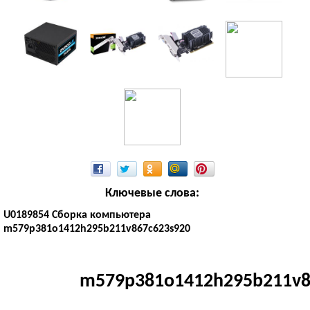
Ключевые слова:
U0189854 Сборка компьютера
m579p381o1412h295b211v867c623s920
m579p381o1412h295b211v8