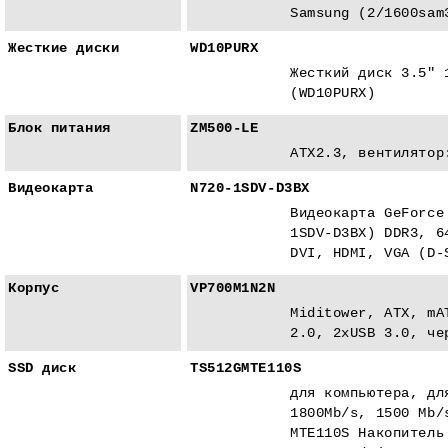
Samsung (2/1600sam
Жесткие диски
WD10PURX
Жесткий диск 3.5" 
(WD10PURX)
Блок питания
ZM500-LE
ATX2.3, вентилятор
Видеокарта
N720-1SDV-D3BX
Видеокарта GeForce
1SDV-D3BX) DDR3, 6
DVI, HDMI, VGA (D-
Корпус
VP700M1N2N
Miditower, ATX, mA
2.0, 2xUSB 3.0, че
SSD диск
TS512GMTE110S
для компьютера, дл
1800Mb/s, 1500 Mb/
MTE110S Накопитель