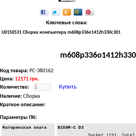
Ключевые слова:
U0150531 Сборка компьютера m608p336o1412h330c301
m608p336o1412h330
Код товара:
PC-380162
Цена:
12171
грн.
Купить
Количество:
Наличие:
Сборка
Краткое описание:
Параметры ПК:
Материнская плата
B150M-C D3
Socket 1151, Intel