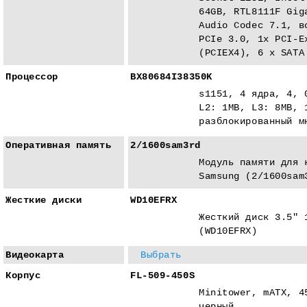
64GB, RTL8111F Gig
Audio Codec 7.1, в
PCIe 3.0, 1x PCI-E
(PCIEX4), 6 x SATA
Процессор
BX80684I38350K
s1151, 4 ядра, 4, 
L2: 1MB, L3: 8MB, 
разблокированный м
Оперативная память
2/1600sam3rd
Модуль памяти для 
Samsung (2/1600sam
Жесткие диски
WD10EFRX
Жесткий диск 3.5" 
(WD10EFRX)
Видеокарта
Выбрать
Корпус
FL-509-450S
Minitower, mATX, 4
черный