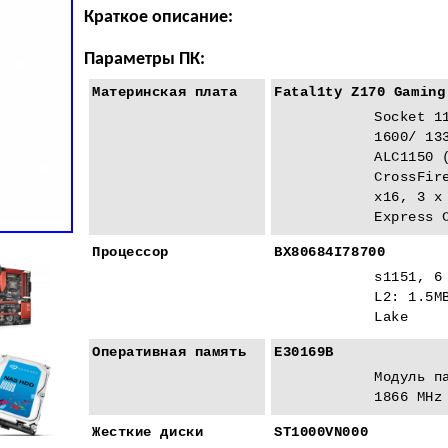
Краткое описание:
Параметры ПК:
Материнская плата
Fatal1ty Z170 Gaming
Socket 1
1600/ 13
ALC1150 
CrossFir
x16, 3 x
Express 
Процессор
BX80684I78700
s1151, 6
L2: 1.5M
Lake
Оперативная память
E30169B
Модуль п
1866 MHz
Жесткие диски
ST1000VN000