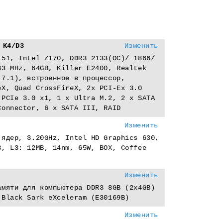
 K4/D3
Изменить
151, Intel Z170, DDR3 2133(OC)/ 1866/
33 MHz, 64GB, Killer E2400, Realtek
(7.1), встроенное в процессор,
eX, Quad CrossFireX, 2x PCI-Eх 3.0
 PCIe 3.0 x1, 1 x Ultra M.2, 2 x SATA
Connector, 6 x SATA III, RAID
Изменить
 ядер, 3.20GHz, Intel HD Graphics 630,
B, L3: 12MB, 14nm, 65W, BOX, Coffee
Изменить
амяти для компьютера DDR3 8GB (2x4GB)
 Black Sark eXceleram (E30169B)
Изменить