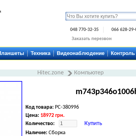
и
048 770-32-35
066 628-29-
Заказать перезвон
Планшеты
Техника
Видеонаблюдение
Контроль
Hitec.zone
Компьютер
m743p346o1006
Код товара:
PC-380996
Цена:
18972
грн.
Купить
Количество:
Наличие:
Сборка