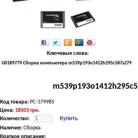
Ключевые слова:
U0189779 Сборка компьютера m539p193o1412h295c587s279
m539p193o1412h295c5
Код товара:
PC-379985
Цена:
18503
грн.
Купить
Количество:
Наличие:
Сборка
Краткое описание: