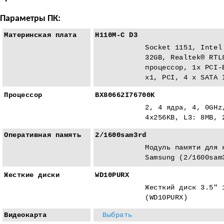
Параметры ПК:
Материнская плата
H110M-C D3
Socket 1151, Intel
32GB, Realtek® RTL
процессор, 1x PCI-
x1, PCI, 4 x SATA 
Процессор
BX80662I76700K
2, 4 ядра, 4, 0GHz
4x256KB, L3: 8MB, 
Оперативная память
2/1600sam3rd
Модуль памяти для 
Samsung (2/1600sam
Жесткие диски
WD10PURX
Жесткий диск 3.5" 
(WD10PURX)
Видеокарта
Выбрать