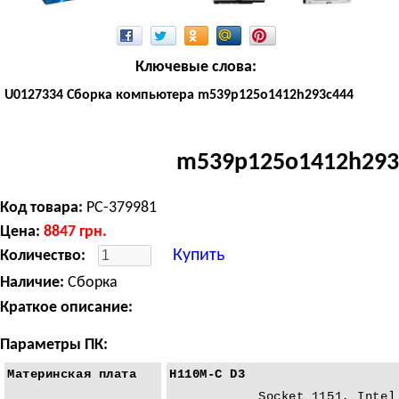
Ключевые слова:
U0127334 Сборка компьютера m539p125o1412h293c444
m539p125o1412h293
Код товара:
PC-379981
Цена:
8847
грн.
Купить
Количество:
Наличие:
Сборка
Краткое описание:
Параметры ПК:
Материнская плата
H110M-C D3
Socket 1151, Intel